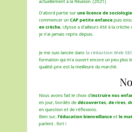
actuellement à la Réunion. (2021)
D’abord partie sur
une licence de sociologie
commencer un
CAP petite enfance
puis ens
en crèche
, Ulysse a d’ailleurs été à la crèch
je n’ai jamais repris depuis.
Je me suis lancée dans
la rédaction Web SE
formation qui m’a ouvert encore un peu plus le
qualité-prix est la meilleure du marché.
No
Nous avons fait le choix d’
instruire nos enfa
en jour, bordés de
découvertes
,
de rires
,
d
en question et de réflexions.
Bien sur,
l’éducation bienveillance
et
le ma
parlent…fort !