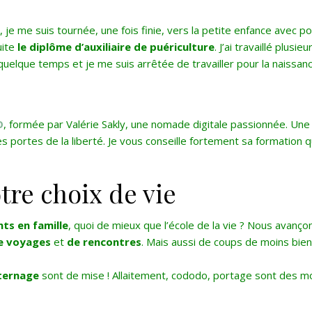
, je me suis tournée, une fois finie, vers la petite enfance avec p
uite
le diplôme d’auxiliaire de puériculture
. J’ai travaillé plusi
e quelque temps et je me suis arrêtée de travailler pour la naissan
O
, formée par Valérie Sakly, une nomade digitale passionnée. Une
s portes de la liberté. Je vous conseille fortement sa formation q
tre choix de vie
nts en famille
, quoi de mieux que l’école de la vie ? Nous avanço
e voyages
et
de rencontres
. Mais aussi de coups de moins bie
ternage
sont de mise ! Allaitement, cododo, portage sont des m