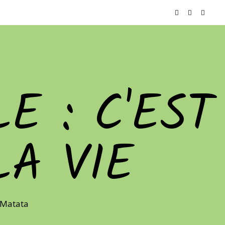
E : C'EST
LA VIE
 Matata