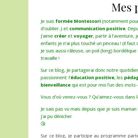
Mes p
Je suis
formée Montessori
(notamment pour 
d’oublier..) et
communication positive
. Dep
J’aime
créer
et
voyager
, partir à l’aventure,
enfants je n’ai plus touché un pinceau ! (il faut
Je suis aussi râleuse, un poil (long) bordéliqu
travaille !
Sur ce blog, Je partagerai donc notre quotidie
passionnent: l’
éducation positive
, les
pédag
bienveillance
qui est pour moi l’un des mots-
Vous d’où venez-vous ? Qu’aimez-vous dans la 
Je sais pas vu mais depuis que je suis maman l
j’ai pu dénicher
😘
Sur ce blog, je participe au programme part