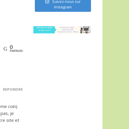
Suivez-nous sur
Instagram
0
PARTAGES
RÉPONDRE
me coin).
 pas, je
re site et