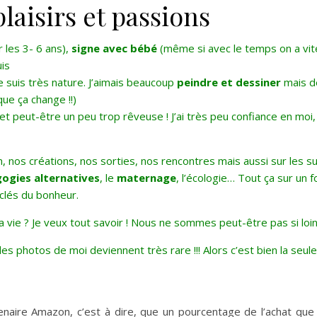
laisirs et passions
les 3- 6 ans),
signe avec bébé
(même si avec le temps on a vite
uis
 je suis très nature. J’aimais beaucoup
peindre et dessiner
mais d
 que ça change !!)
e et peut-être un peu trop rêveuse ! J’ai très peu confiance en moi,
n, nos créations, nos sorties, nos rencontres mais aussi sur les s
ogies alternatives
, le
maternage
, l’écologie… Tout ça sur un 
clés du bonheur.
vie ? Je veux tout savoir ! Nous ne sommes peut-être pas si loin
es photos de moi deviennent très rare !!! Alors c’est bien la seul
enaire Amazon, c’est à dire, que un pourcentage de l’achat que