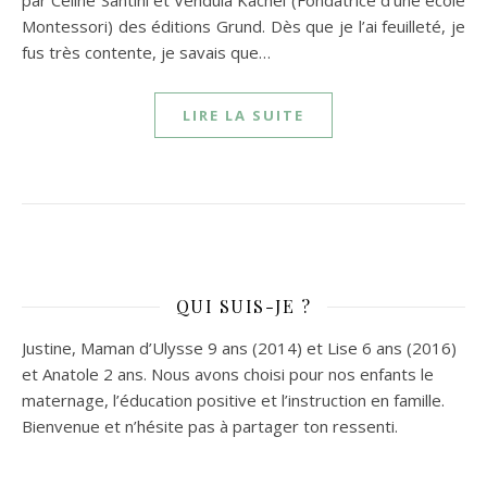
par Céline Santini et Vendula Kachel (Fondatrice d’une école
Montessori) des éditions Grund. Dès que je l’ai feuilleté, je
fus très contente, je savais que…
LIRE LA SUITE
QUI SUIS-JE ?
Justine, Maman d’Ulysse 9 ans (2014) et Lise 6 ans (2016)
et Anatole 2 ans. Nous avons choisi pour nos enfants le
maternage, l’éducation positive et l’instruction en famille.
Bienvenue et n’hésite pas à partager ton ressenti.