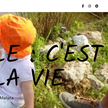
E : C'EST
LA VIE
 Matata