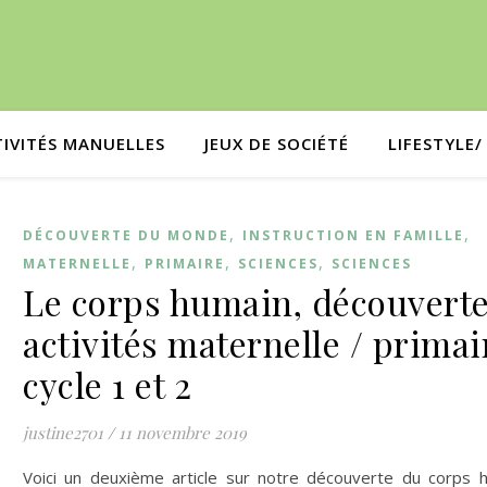
TIVITÉS MANUELLES
JEUX DE SOCIÉTÉ
LIFESTYLE
,
,
DÉCOUVERTE DU MONDE
INSTRUCTION EN FAMILLE
,
,
,
MATERNELLE
PRIMAIRE
SCIENCES
SCIENCES
Le corps humain, découverte
activités maternelle / primai
cycle 1 et 2
justine2701
/
11 novembre 2019
Voici un deuxième article sur notre découverte du corps 