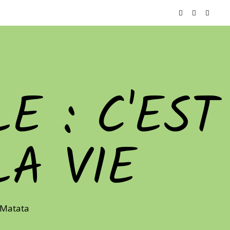
E : C'EST
LA VIE
 Matata