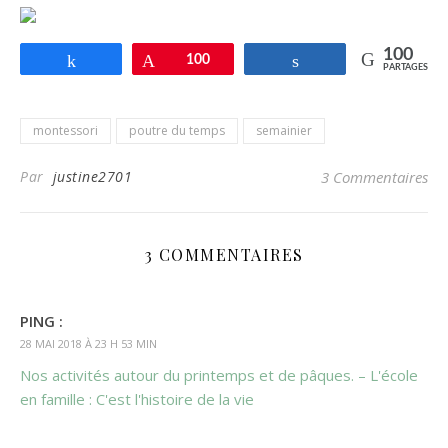
100
Partagez
Enregistrer
100
Partagez
PARTAGES
montessori
poutre du temps
semainier
Par
justine2701
3 Commentaires
3 COMMENTAIRES
PING :
28 MAI 2018 À 23 H 53 MIN
Nos activités autour du printemps et de pâques. – L'école
en famille : C'est l'histoire de la vie