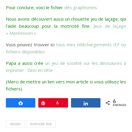
Pour conclure, voici le fichier
dés graphismes
Nous avons découvert aussi un chouette jeu de laçage, qui
l’aide beaucoup pour la motricité fine.
Jeux de laçage
« Montessori »
Vous pouvez trouver ici
tous mes téléchargements IEF ou
fichiers disponibles
Papa a aussi crée
un jeu de société sur les dinosaures à
imprimer : Dino en tête
(Merci de mettre un lien vers mon article si vous utilisez les
fichiers)
6
Partagez
Enregistrer
6
Partagez
PARTAGES
dessin
motricité fine