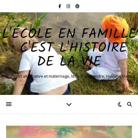
L'ÉCOLE EN FAMILLE
: C'EST L'HISTOIRE
DE LA VIE
Education alternative et maternage, libre d'apprendre, Hakuna Matata