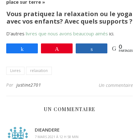
place sur terre »
Vous pratiquez la relaxation ou le yoga
avec vos enfants? Avec quels supports ?
D’autres
livres que nous avons beaucoup aimés
ici.
0
Partagez
Enregistrer
Partagez
PARTAGES
Livres
relaxation
Par
justine2701
Un commentaire
UN COMMENTAIRE
DIEANDERE
7 MARS 2021 À 12 H 58 MIN