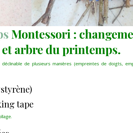
ps
Montessori : changeme
s et arbre du printemps.
s déclinable de plusieurs manières (empreintes de doigts, em
ystyrène)
ing tape
ollage.