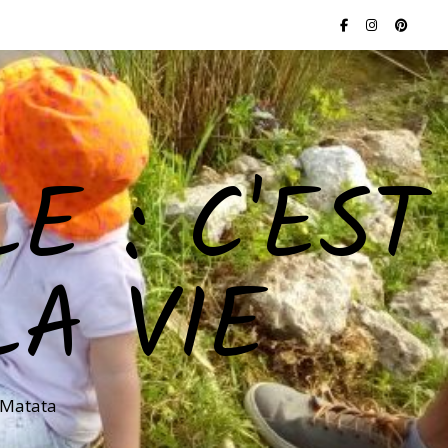
E : C'EST
LA VIE
 Matata