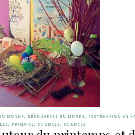
,
,
DU MONDE
DÉCOUVERTE DU MONDE
INSTRUCTION EN F
,
,
,
LLE
PRIMAIRE
SCIENCES
SCIENCES
 autour du printemps et 