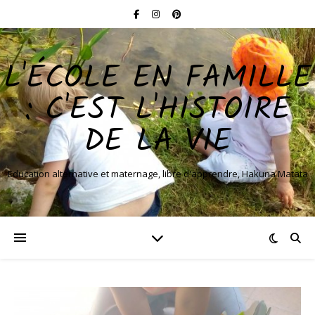
L'ÉCOLE EN FAMILLE
: C'EST L'HISTOIRE
DE LA VIE
Education alternative et maternage, libre d'apprendre, Hakuna Matata