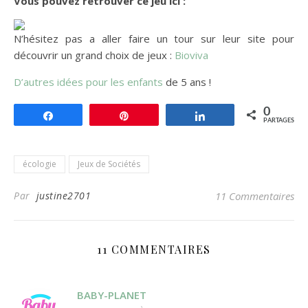
Vous pouvez retrouver ce jeu ici :
N’hésitez pas a aller faire un tour sur leur site pour
découvrir un grand choix de jeux :
Bioviva
D’autres idées pour les enfants
de 5 ans !
0
Partagez
Enregistrer
Partagez
PARTAGES
écologie
Jeux de Sociétés
Par
justine2701
11 Commentaires
11 COMMENTAIRES
BABY-PLANET