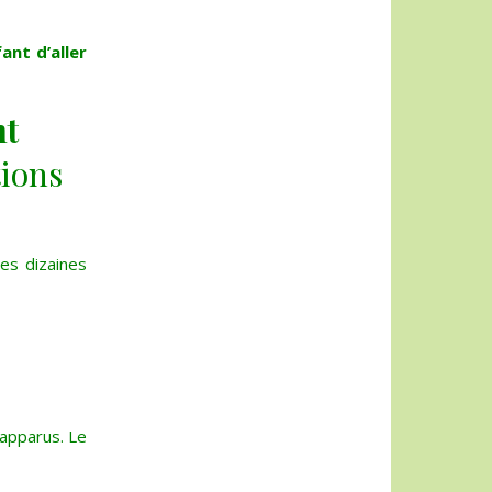
ant d’aller
nt
tions
es dizaines
 apparus. Le