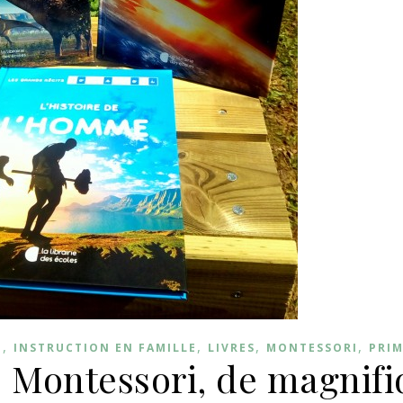
,
,
,
,
E
INSTRUCTION EN FAMILLE
LIVRES
MONTESSORI
PRIM
s Montessori, de magnif