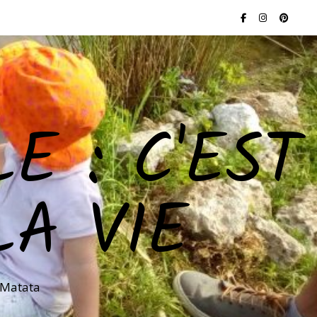
E : C'EST
LA VIE
 Matata