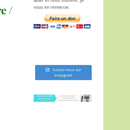
aider et nous soutenir, je
e /
vous en remercie.
Suivez-nous sur
Instagram