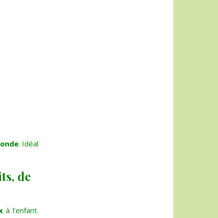
monde
. Idéal
ts, de
x
à l’enfant.